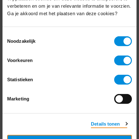
Schrijf je nu in voor de MKB-Nederland
verbeteren en om je van relevante informatie te voorzien.
nieuwsbrief.
Ga je akkoord met het plaatsen van deze cookies?
Schrijf je in
Toestemmingsselectie
Noodzakelijk
Direct naar
Voorkeuren
Over ons
Statistieken
Contact
Bezuidenhoutseweg 12
Marketing
2594 AV Den Haag
T
+31 70 349 03 49
Details tonen
Postbus 93002
2509 AA Den Haag