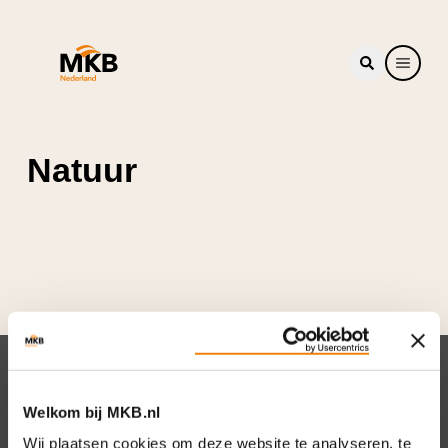
Natuur
Nieuwsbrief
Welkom bij MKB.nl
Elke week hét nieuws dat ondernemers raakt.
Wij plaatsen cookies om deze website te analyseren, te