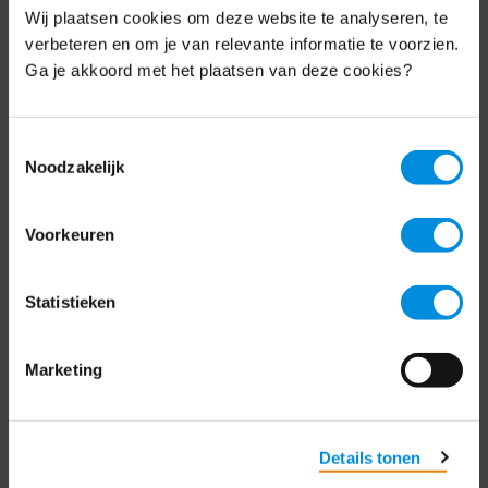
Wij plaatsen cookies om deze website te analyseren, te
Elke week hét nieuws dat ondernemers raakt.
verbeteren en om je van relevante informatie te voorzien.
Schrijf je nu in voor de MKB-Nederland
nieuwsbrief.
Ga je akkoord met het plaatsen van deze cookies?
Schrijf je in
Toestemmingsselectie
Noodzakelijk
Direct naar
Voorkeuren
Over ons
Statistieken
Contact
Marketing
Bezuidenhoutseweg 12
2594 AV Den Haag
T
+31 70 349 03 49
Details tonen