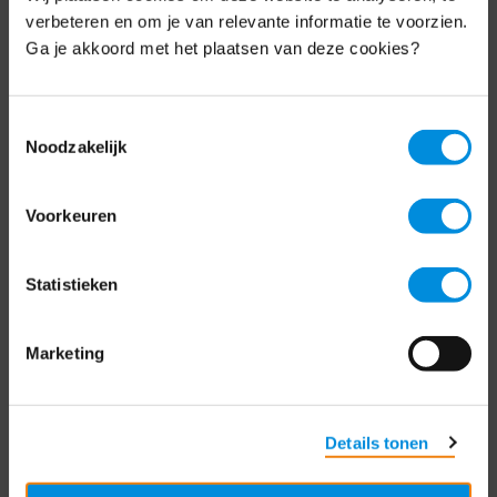
Schrijf je nu in voor de MKB-Nederland
verbeteren en om je van relevante informatie te voorzien.
nieuwsbrief.
Ga je akkoord met het plaatsen van deze cookies?
Schrijf je in
Toestemmingsselectie
Noodzakelijk
Direct naar
Voorkeuren
Over ons
Statistieken
Contact
Bezuidenhoutseweg 12
Marketing
2594 AV Den Haag
T
+31 70 349 03 49
Details tonen
Postbus 93002
2509 AA Den Haag