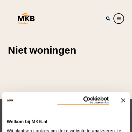
Niet woningen
Nieuwsbrief
Welkom bij MKB.nl
Elke week hét nieuws dat ondernemers raakt.
Wij plaatsen cookies om deze website te analyseren, te