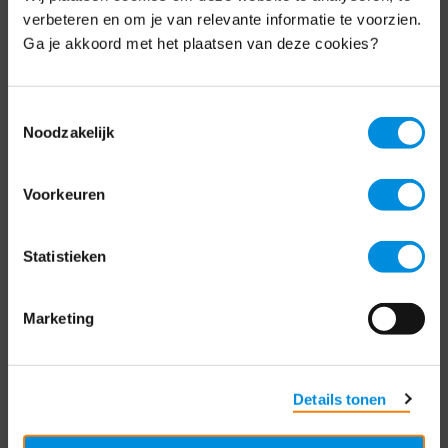
Schrijf je nu in voor de MKB-Nederland
verbeteren en om je van relevante informatie te voorzien.
nieuwsbrief.
Ga je akkoord met het plaatsen van deze cookies?
Schrijf je in
Toestemmingsselectie
Noodzakelijk
Direct naar
Voorkeuren
Over ons
Statistieken
Contact
Bezuidenhoutseweg 12
Marketing
2594 AV Den Haag
T
+31 70 349 03 49
Details tonen
Postbus 93002
2509 AA Den Haag