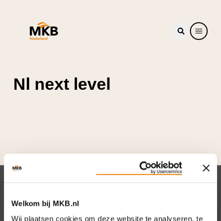
Nl next level
Nieuwsbrief
Welkom bij MKB.nl
Elke week hét nieuws dat ondernemers raakt.
Wij plaatsen cookies om deze website te analyseren, te