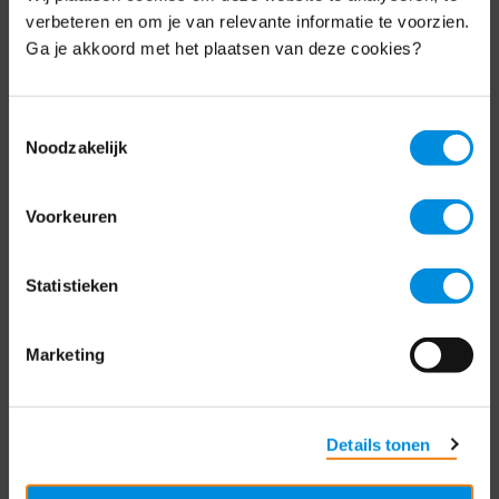
Schrijf je nu in voor de MKB-Nederland
verbeteren en om je van relevante informatie te voorzien.
nieuwsbrief.
Ga je akkoord met het plaatsen van deze cookies?
Schrijf je in
Toestemmingsselectie
Noodzakelijk
Direct naar
Voorkeuren
Over ons
Statistieken
Contact
Bezuidenhoutseweg 12
Marketing
2594 AV Den Haag
T
+31 70 349 03 49
Details tonen
Postbus 93002
2509 AA Den Haag