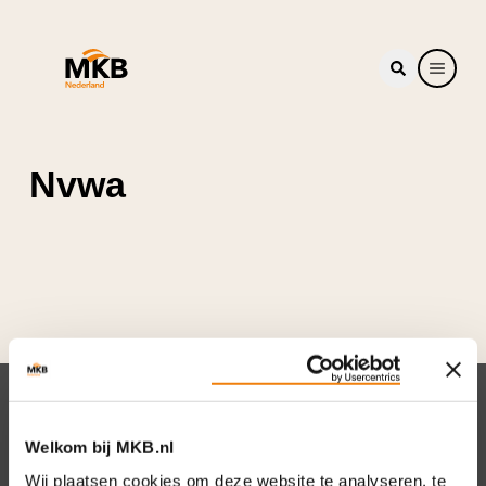
Nvwa
Nieuwsbrief
Welkom bij MKB.nl
Elke week hét nieuws dat ondernemers raakt.
Wij plaatsen cookies om deze website te analyseren, te