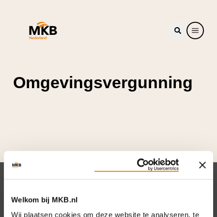
Omgevingsvergunning
Nieuwsbrief
Welkom bij MKB.nl
Elke week hét nieuws dat ondernemers raakt.
Wij plaatsen cookies om deze website te analyseren, te