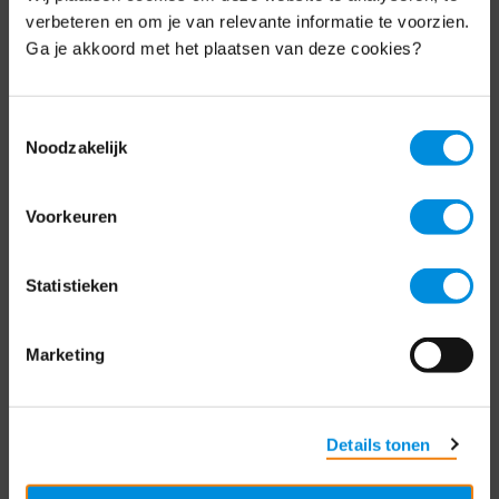
Schrijf je nu in voor de MKB-Nederland
verbeteren en om je van relevante informatie te voorzien.
nieuwsbrief.
Ga je akkoord met het plaatsen van deze cookies?
Schrijf je in
Toestemmingsselectie
Noodzakelijk
Direct naar
Voorkeuren
Over ons
Statistieken
Contact
Bezuidenhoutseweg 12
Marketing
2594 AV Den Haag
T
+31 70 349 03 49
Details tonen
Postbus 93002
2509 AA Den Haag