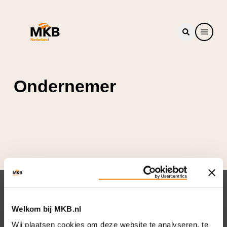
Ondernemer
Nieuwsbrief
Welkom bij MKB.nl
Elke week hét nieuws dat ondernemers raakt.
Wij plaatsen cookies om deze website te analyseren, te