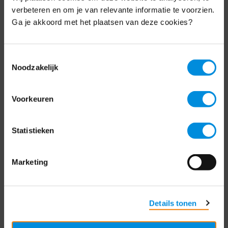
Schrijf je nu in voor de MKB-Nederland
verbeteren en om je van relevante informatie te voorzien.
nieuwsbrief.
Ga je akkoord met het plaatsen van deze cookies?
Schrijf je in
Toestemmingsselectie
Noodzakelijk
Direct naar
Voorkeuren
Over ons
Statistieken
Contact
Bezuidenhoutseweg 12
Marketing
2594 AV Den Haag
T
+31 70 349 03 49
Details tonen
Postbus 93002
2509 AA Den Haag