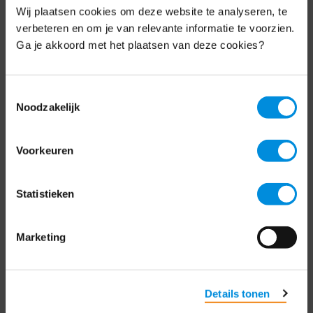
Wij plaatsen cookies om deze website te analyseren, te
Elke week hét nieuws dat ondernemers raakt.
verbeteren en om je van relevante informatie te voorzien.
Schrijf je nu in voor de MKB-Nederland
nieuwsbrief.
Ga je akkoord met het plaatsen van deze cookies?
Schrijf je in
Toestemmingsselectie
Noodzakelijk
Direct naar
Voorkeuren
Over ons
Statistieken
Contact
Marketing
Bezuidenhoutseweg 12
2594 AV Den Haag
T
+31 70 349 03 49
Details tonen