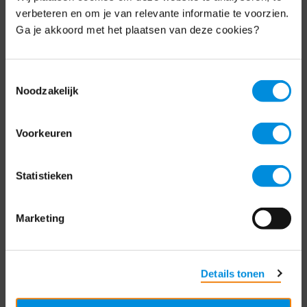
Schrijf je nu in voor de MKB-Nederland
verbeteren en om je van relevante informatie te voorzien.
nieuwsbrief.
Ga je akkoord met het plaatsen van deze cookies?
Schrijf je in
Toestemmingsselectie
Noodzakelijk
Direct naar
Voorkeuren
Over ons
Statistieken
Contact
Bezuidenhoutseweg 12
Marketing
2594 AV Den Haag
T
+31 70 349 03 49
Details tonen
Postbus 93002
2509 AA Den Haag