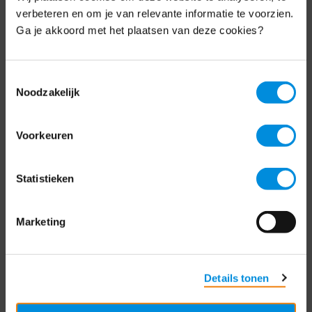
Schrijf je nu in voor de MKB-Nederland
verbeteren en om je van relevante informatie te voorzien.
nieuwsbrief.
Ga je akkoord met het plaatsen van deze cookies?
Schrijf je in
Toestemmingsselectie
Noodzakelijk
Direct naar
Voorkeuren
Over ons
Statistieken
Contact
Bezuidenhoutseweg 12
Marketing
2594 AV Den Haag
T
+31 70 349 03 49
Details tonen
Postbus 93002
2509 AA Den Haag