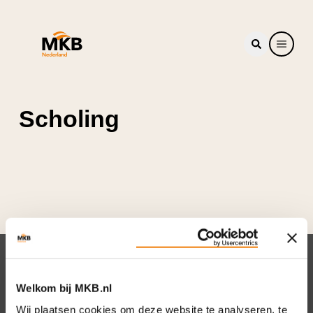
Scholing
Nieuwsbrief
Welkom bij MKB.nl
Elke week hét nieuws dat ondernemers raakt.
Wij plaatsen cookies om deze website te analyseren, te