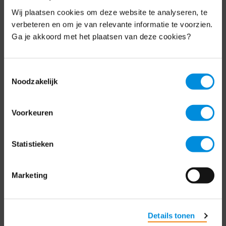
Wij plaatsen cookies om deze website te analyseren, te
Elke week hét nieuws dat ondernemers raakt.
verbeteren en om je van relevante informatie te voorzien.
Schrijf je nu in voor de MKB-Nederland
Ga je akkoord met het plaatsen van deze cookies?
nieuwsbrief.
Schrijf je in
Toestemmingsselectie
Noodzakelijk
Direct naar
Voorkeuren
Over ons
Statistieken
Contact
Marketing
Bezuidenhoutseweg 12
2594 AV Den Haag
Details tonen
T
+31 70 349 03 49