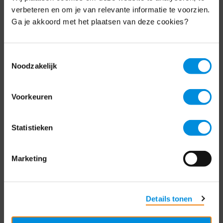
Schrijf je nu in voor de MKB-Nederland
verbeteren en om je van relevante informatie te voorzien.
nieuwsbrief.
Ga je akkoord met het plaatsen van deze cookies?
Schrijf je in
Toestemmingsselectie
Noodzakelijk
Direct naar
Voorkeuren
Over ons
Statistieken
Contact
Bezuidenhoutseweg 12
Marketing
2594 AV Den Haag
T
+31 70 349 03 49
Details tonen
Postbus 93002
2509 AA Den Haag