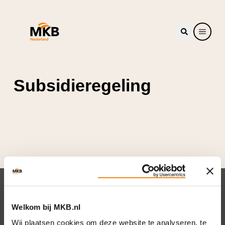
Subsidieregeling
Nieuwsbrief
Welkom bij MKB.nl
Elke week hét nieuws dat ondernemers raakt.
Wij plaatsen cookies om deze website te analyseren, te