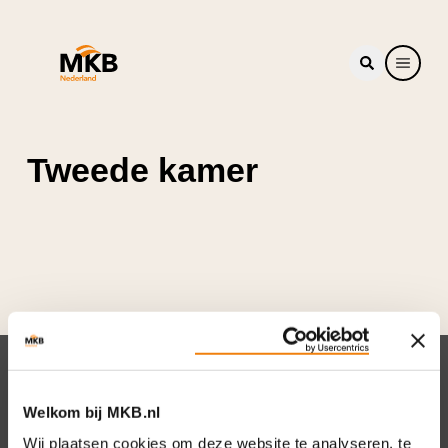
Tweede kamer
Nieuwsbrief
Welkom bij MKB.nl
Elke week hét nieuws dat ondernemers raakt.
Wij plaatsen cookies om deze website te analyseren, te