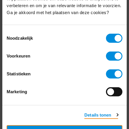
Schrijf je nu in voor de MKB-Nederland
verbeteren en om je van relevante informatie te voorzien.
nieuwsbrief.
Ga je akkoord met het plaatsen van deze cookies?
Schrijf je in
Toestemmingsselectie
Noodzakelijk
Direct naar
Voorkeuren
Over ons
Statistieken
Contact
Bezuidenhoutseweg 12
Marketing
2594 AV Den Haag
T
+31 70 349 03 49
Details tonen
Postbus 93002
2509 AA Den Haag