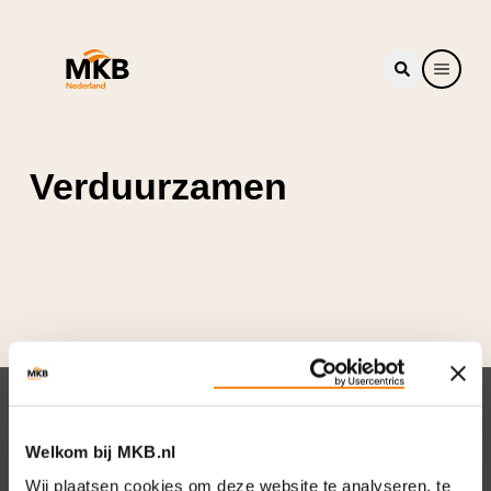
Verduurzamen
Nieuwsbrief
Welkom bij MKB.nl
Elke week hét nieuws dat ondernemers raakt.
Wij plaatsen cookies om deze website te analyseren, te