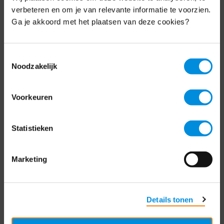
Schrijf je nu in voor de MKB-Nederland
verbeteren en om je van relevante informatie te voorzien.
nieuwsbrief.
Ga je akkoord met het plaatsen van deze cookies?
Schrijf je in
Toestemmingsselectie
Noodzakelijk
Direct naar
Voorkeuren
Over ons
Statistieken
Contact
Bezuidenhoutseweg 12
Marketing
2594 AV Den Haag
T
+31 70 349 03 49
Details tonen
Postbus 93002
2509 AA Den Haag