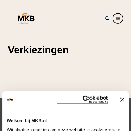
Verkiezingen
Nieuwsbrief
Welkom bij MKB.nl
Elke week hét nieuws dat ondernemers raakt.
Wij plaatsen cookies om deze website te analyseren, te