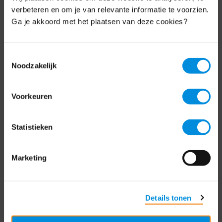
Schrijf je nu in voor de MKB-Nederland
verbeteren en om je van relevante informatie te voorzien.
nieuwsbrief.
Ga je akkoord met het plaatsen van deze cookies?
Schrijf je in
Toestemmingsselectie
Noodzakelijk
Direct naar
Voorkeuren
Over ons
Statistieken
Contact
Bezuidenhoutseweg 12
Marketing
2594 AV Den Haag
T
+31 70 349 03 49
Details tonen
Postbus 93002
2509 AA Den Haag