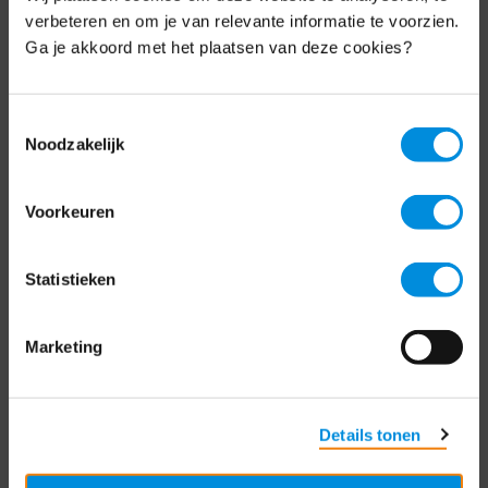
Schrijf je nu in voor de MKB-Nederland
verbeteren en om je van relevante informatie te voorzien.
nieuwsbrief.
Ga je akkoord met het plaatsen van deze cookies?
Schrijf je in
Toestemmingsselectie
Noodzakelijk
Direct naar
Voorkeuren
Over ons
Statistieken
Contact
Bezuidenhoutseweg 12
Marketing
2594 AV Den Haag
T
+31 70 349 03 49
Details tonen
Postbus 93002
2509 AA Den Haag