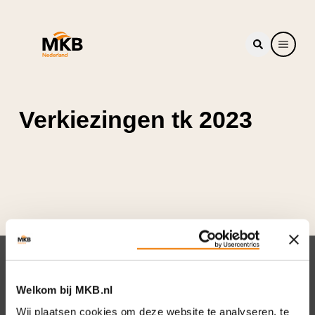
Verkiezingen tk 2023
Nieuwsbrief
Welkom bij MKB.nl
Elke week hét nieuws dat ondernemers raakt.
Wij plaatsen cookies om deze website te analyseren, te