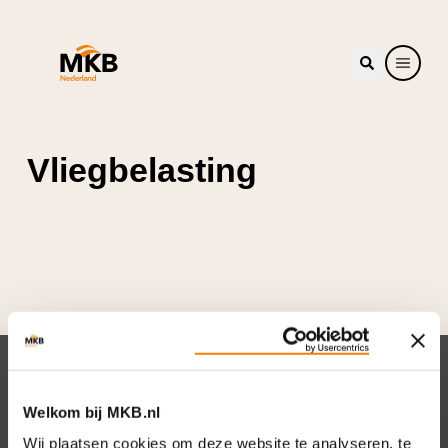
Vliegbelasting
Nieuwsbrief
Welkom bij MKB.nl
Elke week hét nieuws dat ondernemers raakt.
Wij plaatsen cookies om deze website te analyseren, te