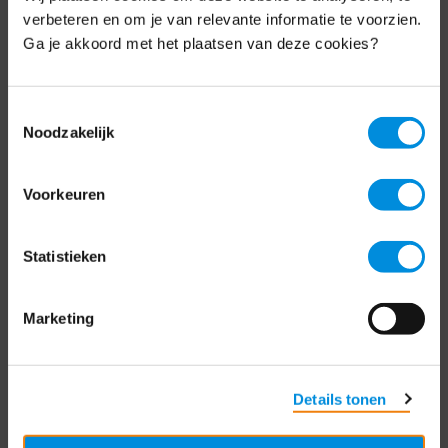
Schrijf je nu in voor de MKB-Nederland
verbeteren en om je van relevante informatie te voorzien.
nieuwsbrief.
Ga je akkoord met het plaatsen van deze cookies?
Schrijf je in
Toestemmingsselectie
Noodzakelijk
Direct naar
Voorkeuren
Over ons
Statistieken
Contact
Bezuidenhoutseweg 12
Marketing
2594 AV Den Haag
T
+31 70 349 03 49
Details tonen
Postbus 93002
2509 AA Den Haag