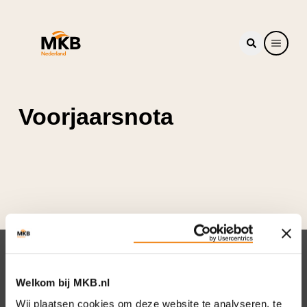
Voorjaarsnota
Nieuwsbrief
Welkom bij MKB.nl
Elke week hét nieuws dat ondernemers raakt.
Wij plaatsen cookies om deze website te analyseren, te