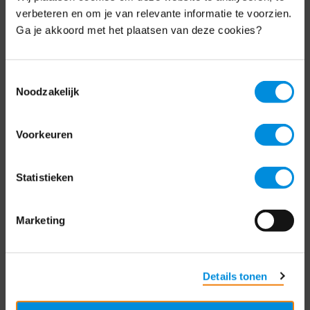
Schrijf je nu in voor de MKB-Nederland
verbeteren en om je van relevante informatie te voorzien.
nieuwsbrief.
Ga je akkoord met het plaatsen van deze cookies?
Schrijf je in
Toestemmingsselectie
Noodzakelijk
Direct naar
Voorkeuren
Over ons
Statistieken
Contact
Bezuidenhoutseweg 12
Marketing
2594 AV Den Haag
T
+31 70 349 03 49
Details tonen
Postbus 93002
2509 AA Den Haag