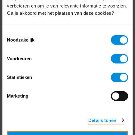
Schrijf je nu in voor de MKB-Nederland
verbeteren en om je van relevante informatie te voorzien.
nieuwsbrief.
Ga je akkoord met het plaatsen van deze cookies?
Schrijf je in
Toestemmingsselectie
Noodzakelijk
Direct naar
Voorkeuren
Over ons
Statistieken
Contact
Bezuidenhoutseweg 12
Marketing
2594 AV Den Haag
T
+31 70 349 03 49
Details tonen
Postbus 93002
2509 AA Den Haag