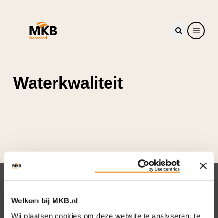
Waterkwaliteit
Nieuwsbrief
Welkom bij MKB.nl
Elke week hét nieuws dat ondernemers raakt.
Wij plaatsen cookies om deze website te analyseren, te