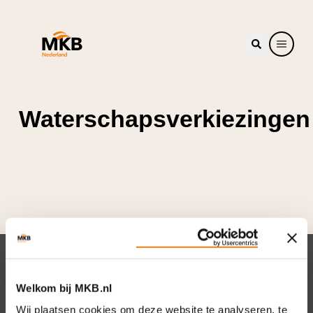
Waterschapsverkiezingen
Nieuwsbrief
Welkom bij MKB.nl
Elke week hét nieuws dat ondernemers raakt.
Wij plaatsen cookies om deze website te analyseren, te