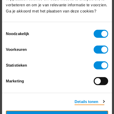
Schrijf je nu in voor de MKB-Nederland
verbeteren en om je van relevante informatie te voorzien.
nieuwsbrief.
Ga je akkoord met het plaatsen van deze cookies?
Schrijf je in
Toestemmingsselectie
Noodzakelijk
Direct naar
Voorkeuren
Over ons
Statistieken
Contact
Bezuidenhoutseweg 12
Marketing
2594 AV Den Haag
T
+31 70 349 03 49
Details tonen
Postbus 93002
2509 AA Den Haag