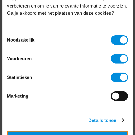
Schrijf je nu in voor de MKB-Nederland
verbeteren en om je van relevante informatie te voorzien.
nieuwsbrief.
Ga je akkoord met het plaatsen van deze cookies?
Schrijf je in
Toestemmingsselectie
Noodzakelijk
Direct naar
Voorkeuren
Over ons
Statistieken
Contact
Bezuidenhoutseweg 12
Marketing
2594 AV Den Haag
T
+31 70 349 03 49
Details tonen
Postbus 93002
2509 AA Den Haag