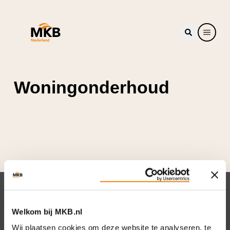
Woningonderhoud
Nieuwsbrief
Welkom bij MKB.nl
Elke week hét nieuws dat ondernemers raakt.
Wij plaatsen cookies om deze website te analyseren, te