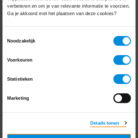
Schrijf je nu in voor de MKB-Nederland
verbeteren en om je van relevante informatie te voorzien.
nieuwsbrief.
Ga je akkoord met het plaatsen van deze cookies?
Schrijf je in
Toestemmingsselectie
Noodzakelijk
Direct naar
Voorkeuren
Over ons
Statistieken
Contact
Bezuidenhoutseweg 12
Marketing
2594 AV Den Haag
T
+31 70 349 03 49
Details tonen
Postbus 93002
2509 AA Den Haag