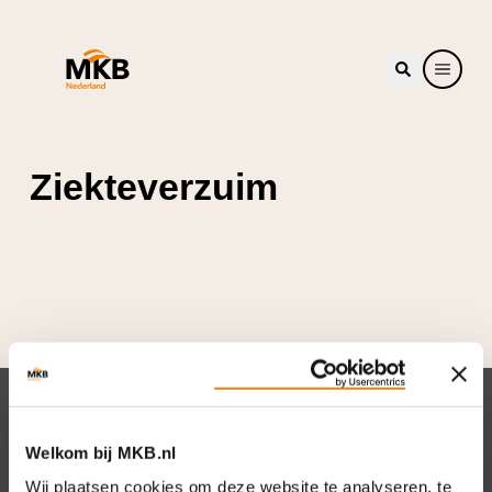
Ziekteverzuim
Nieuwsbrief
Welkom bij MKB.nl
Elke week hét nieuws dat ondernemers raakt.
Wij plaatsen cookies om deze website te analyseren, te