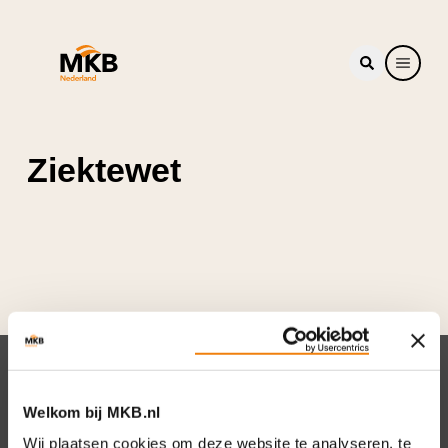
Ziektewet
Nieuwsbrief
Welkom bij MKB.nl
Elke week hét nieuws dat ondernemers raakt.
Wij plaatsen cookies om deze website te analyseren, te