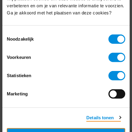
Schrijf je nu in voor de MKB-Nederland
verbeteren en om je van relevante informatie te voorzien.
nieuwsbrief.
Ga je akkoord met het plaatsen van deze cookies?
Schrijf je in
Toestemmingsselectie
Noodzakelijk
Direct naar
Voorkeuren
Over ons
Statistieken
Contact
Bezuidenhoutseweg 12
Marketing
2594 AV Den Haag
T
+31 70 349 03 49
Details tonen
Postbus 93002
2509 AA Den Haag