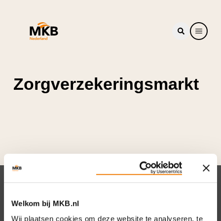
Zorgverzekeringsmarkt
Nieuwsbrief
Welkom bij MKB.nl
Elke week hét nieuws dat ondernemers raakt.
Wij plaatsen cookies om deze website te analyseren, te