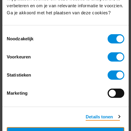
Schrijf je nu in voor de MKB-Nederland
verbeteren en om je van relevante informatie te voorzien.
nieuwsbrief.
Ga je akkoord met het plaatsen van deze cookies?
Schrijf je in
Toestemmingsselectie
Noodzakelijk
Direct naar
Voorkeuren
Over ons
Statistieken
Contact
Bezuidenhoutseweg 12
Marketing
2594 AV Den Haag
T
+31 70 349 03 49
Details tonen
Postbus 93002
2509 AA Den Haag