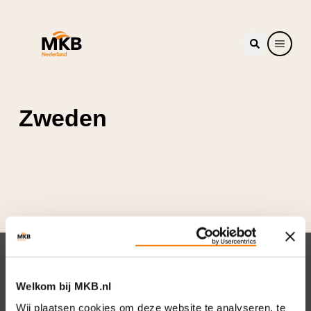
Zweden
Nieuwsbrief
Welkom bij MKB.nl
Elke week hét nieuws dat ondernemers raakt.
Wij plaatsen cookies om deze website te analyseren, te