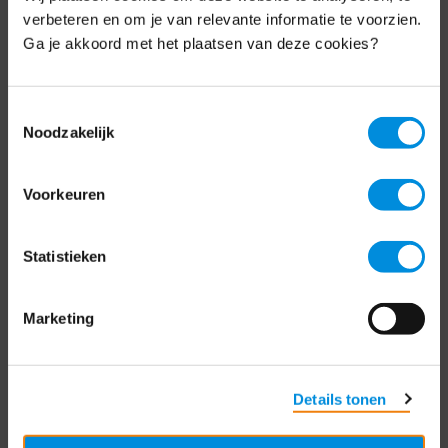
Schrijf je nu in voor de MKB-Nederland
verbeteren en om je van relevante informatie te voorzien.
nieuwsbrief.
Ga je akkoord met het plaatsen van deze cookies?
Schrijf je in
Toestemmingsselectie
Noodzakelijk
Direct naar
Voorkeuren
Over ons
Statistieken
Contact
Bezuidenhoutseweg 12
Marketing
2594 AV Den Haag
T
+31 70 349 03 49
Details tonen
Postbus 93002
2509 AA Den Haag