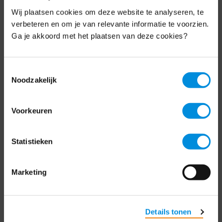
Wij plaatsen cookies om deze website te analyseren, te
Elke week hét nieuws dat ondernemers raakt.
verbeteren en om je van relevante informatie te voorzien.
Schrijf je nu in voor de MKB-Nederland
Ga je akkoord met het plaatsen van deze cookies?
nieuwsbrief.
Schrijf je in
Toestemmingsselectie
Noodzakelijk
Direct naar
Voorkeuren
Over ons
Statistieken
Contact
Marketing
Bezuidenhoutseweg 12
2594 AV Den Haag
Details tonen
T
+31 70 349 03 49