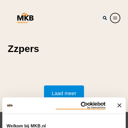
Zzpers
Laad meer
Welkom bij MKB.nl
Nieuwsbrief