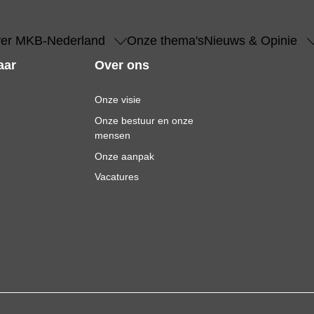
er MKB-Nederland
Onze thema's
Nieuws & Opinie
aar
Over ons
Onze visie
Onze bestuur en onze
mensen
Onze aanpak
Vacatures