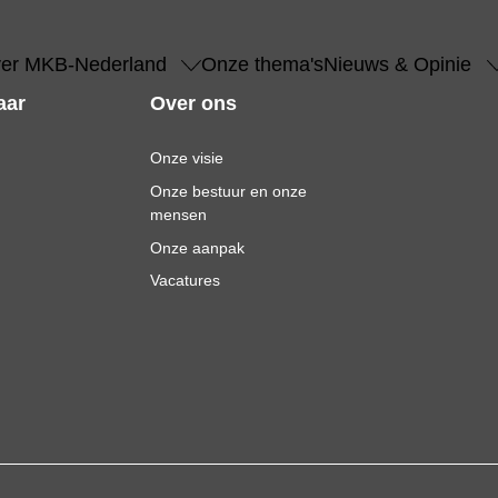
er MKB-Nederland
Onze thema's
Nieuws & Opinie
aar
Over ons
Onze visie
Onze bestuur en onze
mensen
Onze aanpak
Vacatures