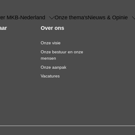
er MKB-Nederland
Onze thema's
Nieuws & Opinie
aar
Over ons
Onze visie
Onze bestuur en onze
mensen
Onze aanpak
Vacatures