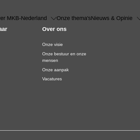
er MKB-Nederland
Onze thema's
Nieuws & Opinie
aar
Over ons
Onze visie
Onze bestuur en onze
mensen
Onze aanpak
Vacatures