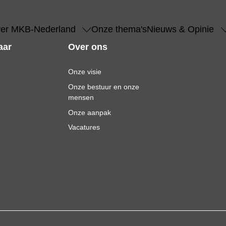
er MKB-Nederland
Onze thema's
Nieuws & Opinie
aar
Over ons
Onze visie
Onze bestuur en onze
mensen
Onze aanpak
Vacatures