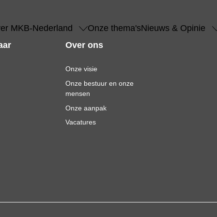
er MKB-Nederland
Onze thema's
Nieuws & Opinie
aar
Over ons
Onze visie
Onze bestuur en onze
mensen
Onze aanpak
Vacatures