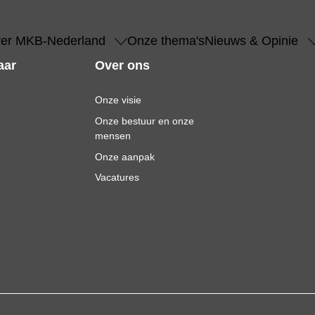
er MKB-Nederland
Onze thema's
Nieuws & Opinie
aar
Over ons
Onze visie
Onze bestuur en onze
mensen
Onze aanpak
Vacatures