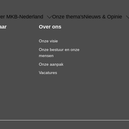
er MKB-Nederland
Onze thema's
Nieuws & Opinie
aar
Over ons
Onze visie
Onze bestuur en onze
mensen
Onze aanpak
Vacatures