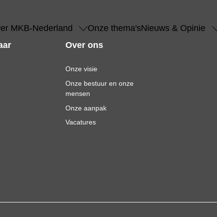
er MKB-Nederland
Onze thema's
Nieuws & Opinie
aar
Over ons
Onze visie
Onze bestuur en onze
mensen
Onze aanpak
Vacatures