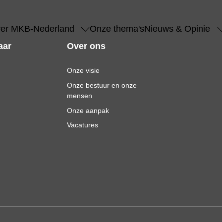
er MKB-Nederland
Onze thema's
Nieuws & Opinie
aar
Over ons
Onze visie
Onze bestuur en onze
mensen
Onze aanpak
Vacatures