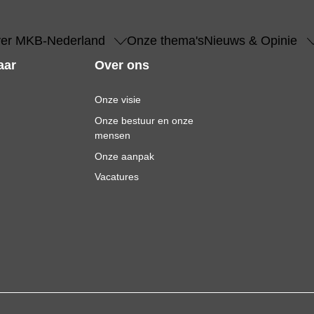
er MKB-Nederland
Onze thema's
Nieuws & Opinie
aar
Over ons
Onze visie
Onze bestuur en onze
mensen
Onze aanpak
Vacatures