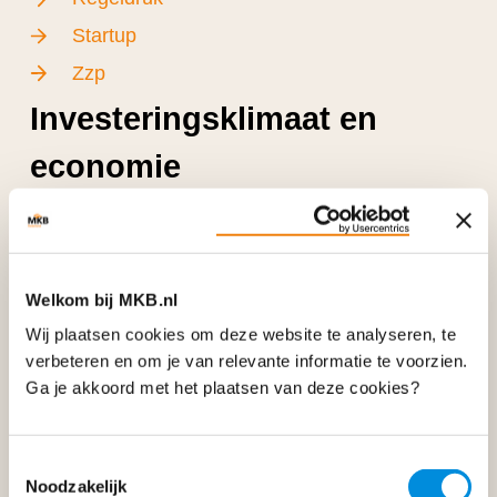
Startup
Zzp
Investeringsklimaat en
economie
Conjunctuur
Financiering
Fiscaliteit
Welkom bij MKB.nl
Wij plaatsen cookies om deze website te analyseren, te
Investeringsklimaat in Nederland
verbeteren en om je van relevante informatie te voorzien.
Lokale lasten
Ga je akkoord met het plaatsen van deze cookies?
Werkgeverslasten
Onderwijs
Toestemmingsselectie
Noodzakelijk