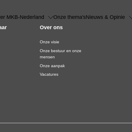
er MKB-Nederland
Onze thema's
Nieuws & Opinie
aar
Over ons
Onze visie
Onze bestuur en onze
mensen
Onze aanpak
Vacatures